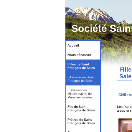
Société Sain
Accueil
Nous découvrir
Filles de Saint
François de Sales
Fill
Sale
- Association Saint
François de Sales
- Salésiennes
Missionnaires de
Chili :
Marie Immaculée
Fils de Saint
Les franc
François de Sales
Asso St 
Prêtres de Saint
François de Sales