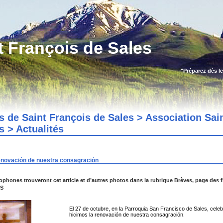
t François de Sales
"Préparez dès le
es de Saint François de Sales > Association Sai
s > Actualités
 renovación de nuestra consagración
ophones trouveront cet article et d’autres photos dans la rubrique Brèves, page des fi
FS
El 27 de octubre, en la Parroquia San Francisco de Sales, celebr
hicimos la renovación de nuestra consagración.