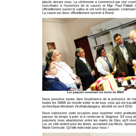
placée devant nous. La cérémonie a commencé par une court
(secrétaire à l’ouverture de la cause) et Mgr. Paul Pallath
officiellement ouvert la valise et ont sorti les paquets contenan
La cause est donc officiellement ouverte à Rome.
Les paquets contenant les écrits de MMG
Nous pouvions toutes faire l’expérience de la présence de n
toutes les SMMI du monde entier et de tous ceux qui ont travaill
archevêque Abraham Viruthakulangara, décédé en avril 2018.
Nous saisissons cette occasion pour exprimer notre gratitude 
passez du temps à prier et à remercier le Seigneur. S’il vous p
puissions nous abandonner entre les mains de Dieu, qu’Il réve
Lui, un zèle ardent pour les âmes, acceptant sacrifices, épreuves
Marie Gertrude. Qu’elle intercède pour nous !