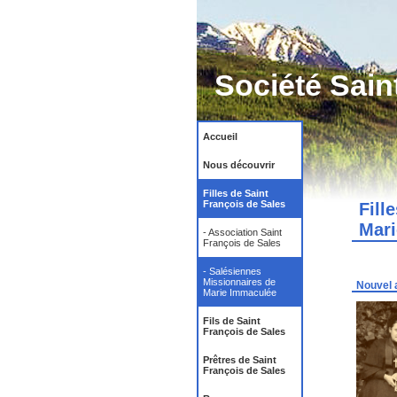
Société Sain
Accueil
Nous découvrir
Filles de Saint
François de Sales
Fill
Mar
- Association Saint
François de Sales
- Salésiennes
Missionnaires de
Nouvel a
Marie Immaculée
Fils de Saint
François de Sales
Prêtres de Saint
François de Sales