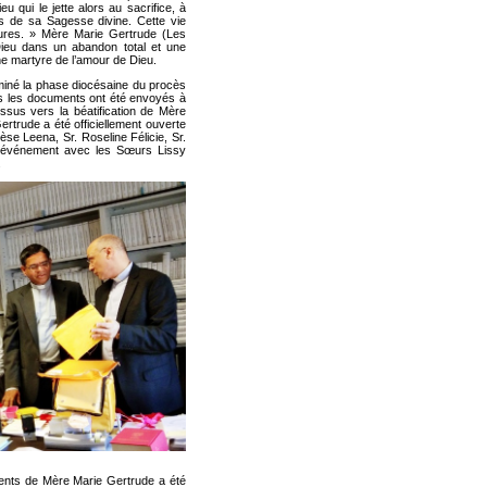
 qui le jette alors au sacrifice, à
lois de sa Sagesse divine. Cette vie
lures. » Mère Marie Gertrude (Les
 Dieu dans un abandon total et une
ne martyre de l’amour de Dieu.
iné la phase diocésaine du procès
us les documents ont été envoyés à
sus vers la béatification de Mère
rtrude a été officiellement ouverte
se Leena, Sr. Roseline Félicie, Sr.
 événement avec les Sœurs Lissy
.
ents de Mère Marie Gertrude a été