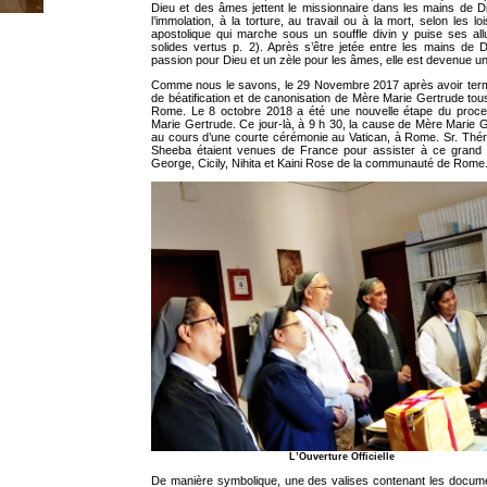
Dieu et des âmes jettent le missionnaire dans les mains de Dieu
l’immolation, à la torture, au travail ou à la mort, selon les 
apostolique qui marche sous un souffle divin y puise ses al
solides vertus p. 2). Après s’être jetée entre les mains de
passion pour Dieu et un zèle pour les âmes, elle est devenue u
Comme nous le savons, le 29 Novembre 2017 après avoir term
de béatification et de canonisation de Mère Marie Gertrude to
Rome. Le 8 octobre 2018 a été une nouvelle étape du proces
Marie Gertrude. Ce jour-là, à 9 h 30, la cause de Mère Marie Ge
au cours d’une courte cérémonie au Vatican, à Rome. Sr. Thérè
Sheeba étaient venues de France pour assister à ce grand
George, Cicily, Nihita et Kaini Rose de la communauté de Rome
L’Ouverture Officielle
De manière symbolique, une des valises contenant les docum