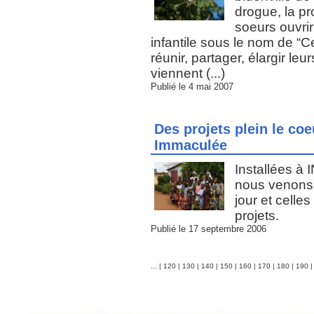
drogue, la pro
soeurs ouvrir
infantile sous le nom de “C
réunir, partager, élargir le
viennent (...)
Publié le 4 mai 2007
Des projets plein le co
Immaculée
Installées à
nous venons 
jour et celle
projets.
Publié le 17 septembre 2006
...
|
120
|
130
|
140
|
150
|
160
|
170
|
180
|
190