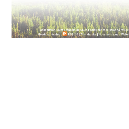
|
Association Saint François de Sales
Salésiennes Missionnaires d
|
|
|
|
Mentions légales
RSS 2.0
Plan du site
Nous contacter
Webm