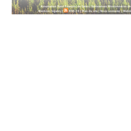
|
Association Saint François de Sales
Salésiennes Missionnaires d
|
|
|
|
Mentions légales
RSS 2.0
Plan du site
Nous contacter
Webm