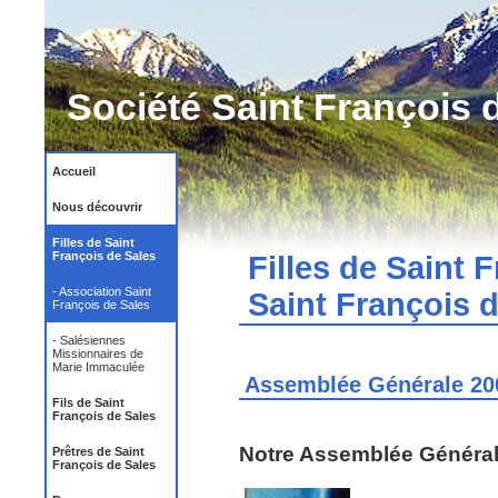
Société Saint François 
Accueil
Nous découvrir
Filles de Saint
François de Sales
Filles de Saint 
- Association Saint
Saint François d
François de Sales
- Salésiennes
Missionnaires de
Marie Immaculée
Assemblée Générale 20
Fils de Saint
François de Sales
Notre Assemblée Générale
Prêtres de Saint
François de Sales