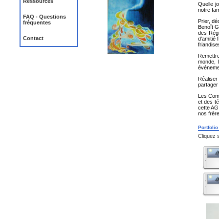
Ressources
Quelle j
notre fam
FAQ - Questions
Prier, d
fréquentes
Benoît G
des Régi
Contact
d’amitié 
friandise
Remettre
monde, L
événemen
Réaliser
partager 
Les Comp
et des t
cette AG
nos frèr
Portfolio
Cliquez 