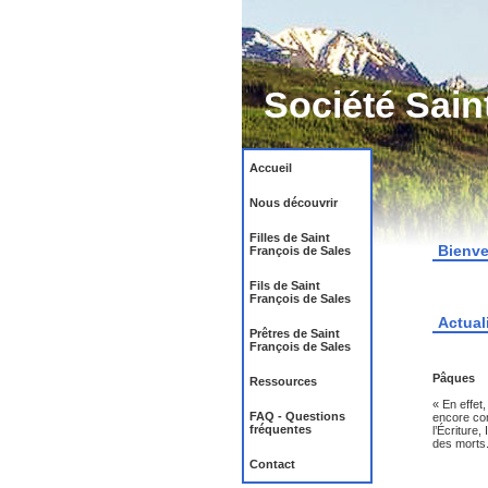
Société Sain
Accueil
Nous découvrir
Filles de Saint
Bienv
François de Sales
Fils de Saint
François de Sales
Actual
Prêtres de Saint
François de Sales
Pâques
Ressources
« En effet,
FAQ - Questions
encore co
fréquentes
l’Écriture,
des morts.
Contact