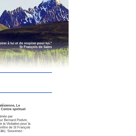
rer à lui et de respirer pour lui."
St François de Sales
alésienne, Le
Centre spirituel
nimée par
ur Bernard Podvin,
e la Visitation pour la
prêtre de St François
ille). Souvenez-