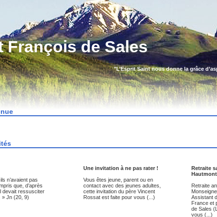
t François de Sales
"L’Esprit Saint nous donne la grâce d’aspi
enue
ités
Une invitation à ne pas rater !
Retraite s
Hautmont 
 ils n’avaient pas
Vous êtes jeune, parent ou en
mpris que, d’après
contact avec des jeunes adultes,
Retraite a
 Il devait ressusciter
cette invitation du père Vincent
Monseigne
 » Jn (20, 9)
Rossat est faite pour vous (...)
Assistant d
France et 
de Sales (L
vous (...)