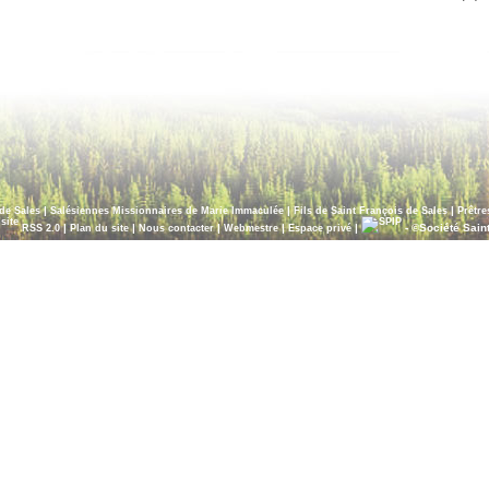
|
|
|
de Sales
Salésiennes Missionnaires de Marie Immaculée
Fils de Saint François de Sales
Prêtre
|
|
|
|
|
- ©Société Sain
RSS 2.0
Plan du site
Nous contacter
Webmestre
Espace privé