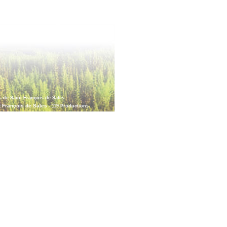
s de Saint François de Sales
t François de Sales -
119 Productions